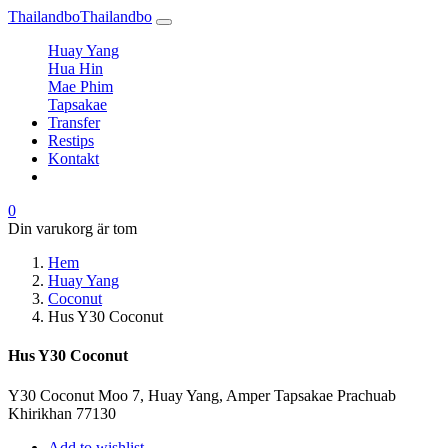
Thailandbo
Thailandbo
Huay Yang
Hua Hin
Mae Phim
Tapsakae
Transfer
Restips
Kontakt
0
Din varukorg är tom
Hem
Huay Yang
Coconut
Hus Y30 Coconut
Hus Y30 Coconut
Y30 Coconut Moo 7, Huay Yang, Amper Tapsakae Prachuab
Khirikhan 77130
Add to wishlist