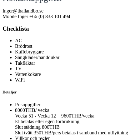
Inger@thailandbo.se
Mobile Inger +66 (0) 833 101 494
Checklista
AC
Brödrost
Kaffebryggare
Sängkläder/handdukar
Takfläktar
TV
Vattenkokare
WiFi
Detaljer
Prisuppgifter
8000THB/ vecka
Vecka 51 - Vecka 12 = 9600THB/vecka
El betalas efter egen förbrukning
Slut städning 800THB
Slut tvätt 350THB/pers betalas i samband med utflyttning
Villkor och regler