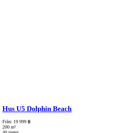
Hus U5 Dolphin Beach
Från:
19 999
฿
200 m²
40 meter