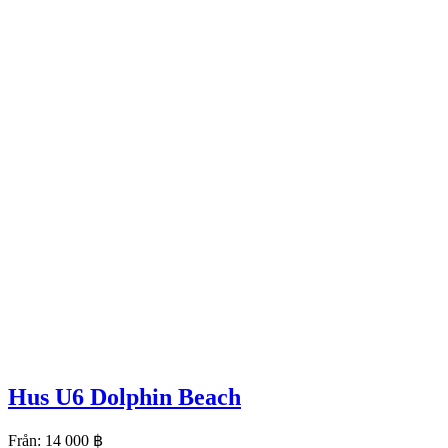
Hus U6 Dolphin Beach
Från:
14 000
฿