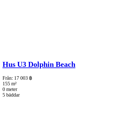
Hus U3 Dolphin Beach
Från:
17 003
฿
155 m²
0 meter
5 bäddar