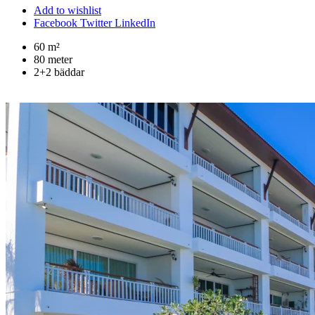
Add to wishlist
Facebook
Twitter
LinkedIn
60 m²
80 meter
2+2 bäddar