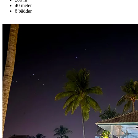
40 meter
6 bäddar