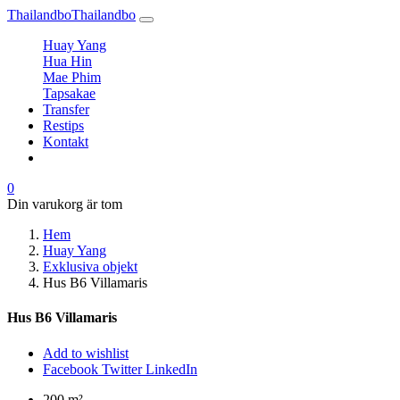
Thailandbo
Thailandbo
Huay Yang
Hua Hin
Mae Phim
Tapsakae
Transfer
Restips
Kontakt
0
Din varukorg är tom
Hem
Huay Yang
Exklusiva objekt
Hus B6 Villamaris
Hus B6 Villamaris
Add to wishlist
Facebook
Twitter
LinkedIn
200 m²