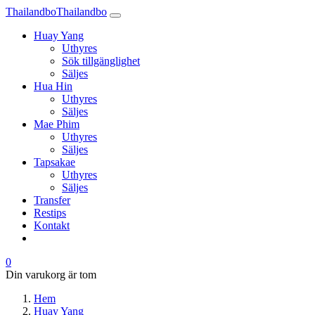
Thailandbo
Thailandbo
Huay Yang
Uthyres
Sök tillgänglighet
Säljes
Hua Hin
Uthyres
Säljes
Mae Phim
Uthyres
Säljes
Tapsakae
Uthyres
Säljes
Transfer
Restips
Kontakt
0
Din varukorg är tom
Hem
Huay Yang