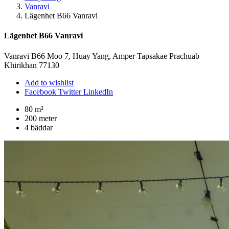
Vanravi
Lägenhet B66 Vanravi
Lägenhet B66 Vanravi
Vanravi B66 Moo 7, Huay Yang, Amper Tapsakae Prachuab
Khirikhan 77130
Add to wishlist
Facebook
Twitter
LinkedIn
80 m²
200 meter
4 bäddar