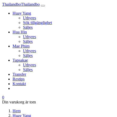
Thailandbo
Thailandbo
Huay Yang
Uthyres
Sök tillgänglighet
Säljes
Hua Hin
Uthyres
Säljes
Mae Phim
Uthyres
Säljes
Tapsakae
Uthyres
Säljes
Transfer
Restips
Kontakt
0
Din varukorg är tom
Hem
Huay Yang