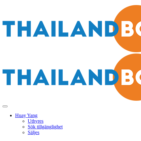
Huay Yang
Uthyres
Sök tillgänglighet
Säljes
Hua Hin