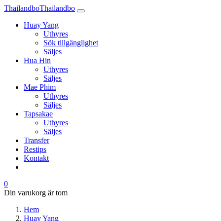
Thailandbo
Thailandbo
Huay Yang
Uthyres
Sök tillgänglighet
Säljes
Hua Hin
Uthyres
Säljes
Mae Phim
Uthyres
Säljes
Tapsakae
Uthyres
Säljes
Transfer
Restips
Kontakt
0
Din varukorg är tom
Hem
Huay Yang