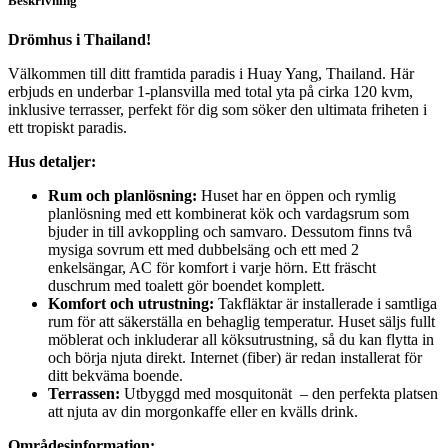
Beskrivning
Drömhus i Thailand!
Välkommen till ditt framtida paradis i Huay Yang, Thailand. Här
erbjuds en underbar 1-plansvilla med total yta på cirka 120 kvm,
inklusive terrasser, perfekt för dig som söker den ultimata friheten i
ett tropiskt paradis.
Hus detaljer
:
Rum och planlösning:
Huset har en öppen och rymlig
planlösning med ett kombinerat kök och vardagsrum som
bjuder in till avkoppling och samvaro. Dessutom finns två
mysiga sovrum ett med dubbelsäng och ett med 2
enkelsängar, AC för komfort i varje hörn. Ett fräscht
duschrum med toalett gör boendet komplett.
Komfort och utrustning:
Takfläktar är installerade i samtliga
rum för att säkerställa en behaglig temperatur. Huset säljs fullt
möblerat och inkluderar all köksutrustning, så du kan flytta in
och börja njuta direkt. Internet (fiber) är redan installerat för
ditt bekväma boende.
Terrassen:
Utbyggd med mosquitonät – den perfekta platsen
att njuta av din morgonkaffe eller en kvälls drink.
Områdesinformation: