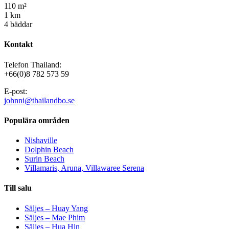
110 m²
1 km
4 bäddar
Kontakt
Telefon Thailand:
+66(0)8 782 573 59
E-post:
johnni@thailandbo.se
Populära områden
Nishaville
Dolphin Beach
Surin Beach
Villamaris, Aruna, Villawaree Serena
Till salu
Säljes – Huay Yang
Säljes – Mae Phim
Säljes – Hua Hin