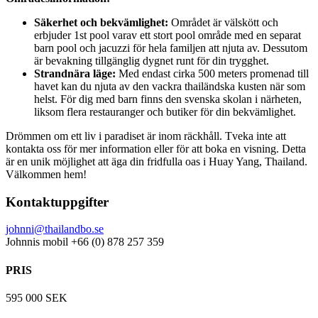
Säkerhet och bekvämlighet:
Området är välskött och
erbjuder 1st pool varav ett stort pool område med en separat
barn pool och jacuzzi för hela familjen att njuta av. Dessutom
är bevakning tillgänglig dygnet runt för din trygghet.
Strandnära läge:
Med endast cirka 500 meters promenad till
havet kan du njuta av den vackra thailändska kusten när som
helst. För dig med barn finns den svenska skolan i närheten,
liksom flera restauranger och butiker för din bekvämlighet.
Drömmen om ett liv i paradiset är inom räckhåll. Tveka inte att
kontakta oss för mer information eller för att boka en visning. Detta
är en unik möjlighet att äga din fridfulla oas i Huay Yang, Thailand.
Välkommen hem!
Kontaktuppgifter
johnni@thailandbo.se
Johnnis mobil +66 (0) 878 257 359
PRIS
595 000 SEK