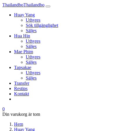
Thailandbo
Thailandbo
Huay Yang
Uthyres
Sök tillgänglighet
Säljes
Hua Hin
Uthyres
Säljes
Mae Phim
Uthyres
Säljes
Tapsakae
Uthyres
Säljes
Transfer
Restips
Kontakt
0
Din varukorg är tom
Hem
Huay Yang