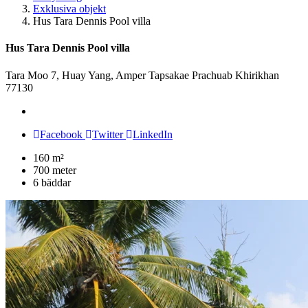
Exklusiva objekt
Hus Tara Dennis Pool villa
Hus Tara Dennis Pool villa
Tara Moo 7, Huay Yang, Amper Tapsakae Prachuab Khirikhan
77130
Add
to
Facebook
Twitter
LinkedIn
wishlist
160 m²
700 meter
6 bäddar