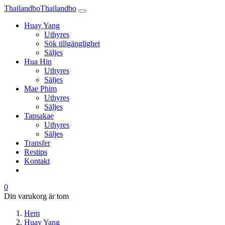
Thailandbo
Thailandbo
Huay Yang
Uthyres
Sök tillgänglighet
Säljes
Hua Hin
Uthyres
Säljes
Mae Phim
Uthyres
Säljes
Tapsakae
Uthyres
Säljes
Transfer
Restips
Kontakt
0
Din varukorg är tom
Hem
Huay Yang