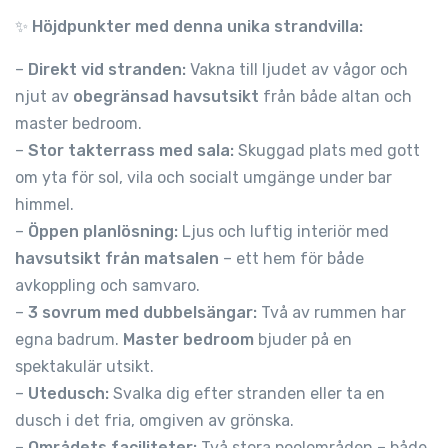
✨
Höjdpunkter med denna unika strandvilla:
–
Direkt vid stranden:
Vakna till ljudet av vågor och
njut av
obegränsad havsutsikt
från både altan och
master bedroom.
–
Stor takterrass med sala:
Skuggad plats med gott
om yta för sol, vila och socialt umgänge under bar
himmel.
–
Öppen planlösning:
Ljus och luftig interiör med
havsutsikt från matsalen
– ett hem för både
avkoppling och samvaro.
–
3 sovrum med dubbelsängar:
Två av rummen har
egna badrum.
Master bedroom
bjuder på en
spektakulär utsikt.
–
Utedusch:
Svalka dig efter stranden eller ta en
dusch i det fria, omgiven av grönska.
–
Områdets faciliteter:
Två stora poolområden – både