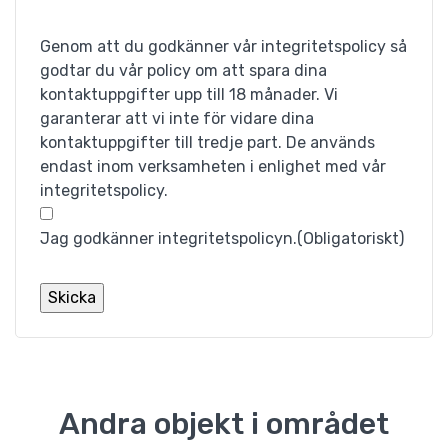
Genom att du godkänner vår integritetspolicy så
S
godtar du vår policy om att spara dina
a
kontaktuppgifter upp till 18 månader. Vi
garanterar att vi inte för vidare dina
m
kontaktuppgifter till tredje part. De används
t
endast inom verksamheten i enlighet med vår
integritetspolicy.
y
c
Jag godkänner integritetspolicyn.
(Obligatoriskt)
k
e
(
O
b
Andra objekt i området
l