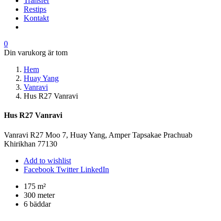
Transfer
Restips
Kontakt
0
Din varukorg är tom
Hem
Huay Yang
Vanravi
Hus R27 Vanravi
Hus R27 Vanravi
Vanravi R27 Moo 7, Huay Yang, Amper Tapsakae Prachuab
Khirikhan 77130
Add to wishlist
Facebook
Twitter
LinkedIn
175 m²
300 meter
6 bäddar