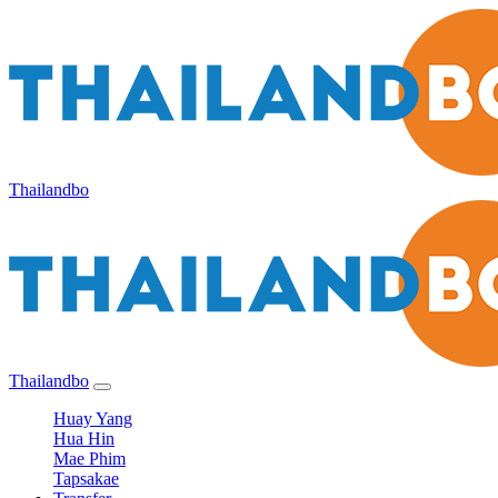
Thailandbo
Thailandbo
Huay Yang
Hua Hin
Mae Phim
Tapsakae