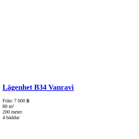
Lägenhet B34 Vanravi
Från:
7 000
฿
80 m²
200 meter
4 bäddar