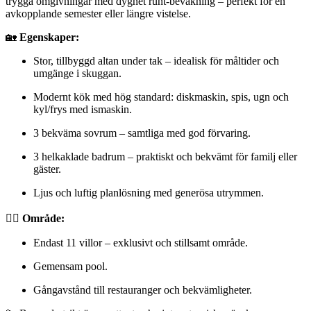
trygga omgivningar med dygnet runt-bevakning – perfekt för en
avkopplande semester eller längre vistelse.
🏡
Egenskaper:
Stor, tillbyggd altan under tak – idealisk för måltider och
umgänge i skuggan.
Modernt kök med hög standard: diskmaskin, spis, ugn och
kyl/frys med ismaskin.
3 bekväma sovrum – samtliga med god förvaring.
3 helkaklade badrum – praktiskt och bekvämt för familj eller
gäster.
Ljus och luftig planlösning med generösa utrymmen.
🏊‍♀️
Område:
Endast 11 villor – exklusivt och stillsamt område.
Gemensam pool.
Gångavstånd till restauranger och bekvämligheter.