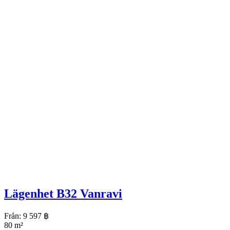
Lägenhet B32 Vanravi
Från:
9 597
฿
80 m²