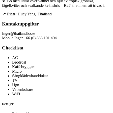
💫 Bo med utsikt över vattnet och njut av tropisk grönska,
fågelkvitter och svalkande kvällsbris – R27 är ett hem att trivas i.
📍
Plats:
Huay Yang, Thailand
Kontaktuppgifter
Inger@thailandbo.se
Mobile Inger +66 (0) 833 101 494
Checklista
AC
Brödrost
Kaffebryggare
Micro
Sängkläder/handdukar
TV
Ugn
Vattenkokare
WiFi
Detaljer