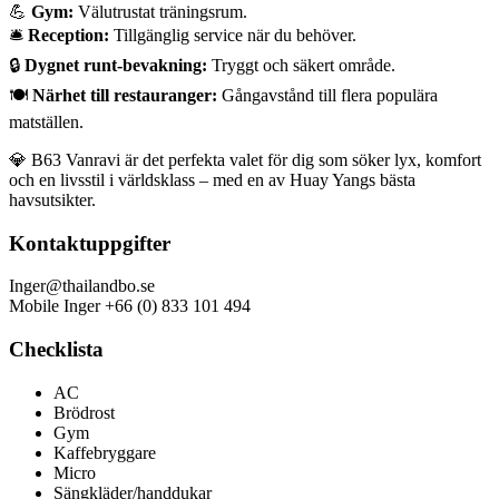
💪
Gym:
Välutrustat träningsrum.
🛎️
Reception:
Tillgänglig service när du behöver.
🔒
Dygnet runt-bevakning:
Tryggt och säkert område.
🍽️
Närhet till restauranger:
Gångavstånd till flera populära
matställen.
💎 B63 Vanravi är det perfekta valet för dig som söker lyx, komfort
och en livsstil i världsklass – med en av Huay Yangs bästa
havsutsikter.
Kontaktuppgifter
Inger@thailandbo.se
Mobile Inger +66 (0) 833 101 494
Checklista
AC
Brödrost
Gym
Kaffebryggare
Micro
Sängkläder/handdukar