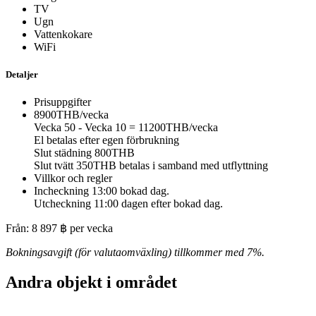
TV
Ugn
Vattenkokare
WiFi
Detaljer
Prisuppgifter
8900THB/vecka
Vecka 50 - Vecka 10 = 11200THB/vecka
El betalas efter egen förbrukning
Slut städning 800THB
Slut tvätt 350THB betalas i samband med utflyttning
Villkor och regler
Incheckning 13:00 bokad dag.
Utcheckning 11:00 dagen efter bokad dag.
Från:
8 897
฿
per vecka
Bokningsavgift (för valutaomväxling) tillkommer med 7%.
Andra objekt i området