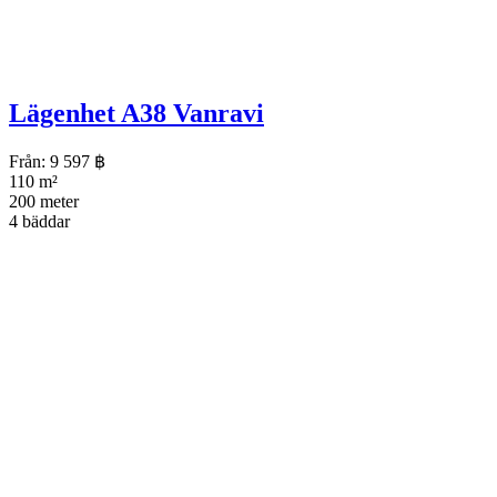
Lägenhet A38 Vanravi
Från:
9 597
฿
110 m²
200 meter
4 bäddar