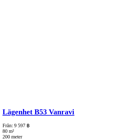
Lägenhet B53 Vanravi
Från:
9 597
฿
80 m²
200 meter