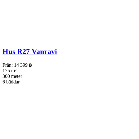
Hus R27 Vanravi
Från:
14 399
฿
175 m²
300 meter
6 bäddar