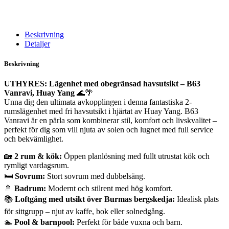
Beskrivning
Detaljer
Beskrivning
UTHYRES: Lägenhet med obegränsad havsutsikt – B63
Vanravi, Huay Yang
🌊🌴
Unna dig den ultimata avkopplingen i denna fantastiska 2-
rumslägenhet med fri havsutsikt i hjärtat av Huay Yang. B63
Vanravi är en pärla som kombinerar stil, komfort och livskvalitet –
perfekt för dig som vill njuta av solen och lugnet med full service
och bekvämlighet.
🏡
2 rum & kök:
Öppen planlösning med fullt utrustat kök och
rymligt vardagsrum.
🛏️
Sovrum:
Stort sovrum med dubbelsäng.
🚿
Badrum:
Modernt och stilrent med hög komfort.
📚
Loftgång med utsikt över Burmas bergskedja:
Idealisk plats
för sittgrupp – njut av kaffe, bok eller solnedgång.
🏊
Pool & barnpool:
Perfekt för både vuxna och barn.