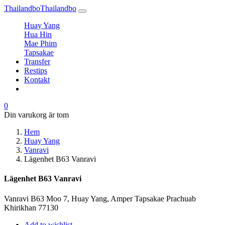
Thailandbo
Thailandbo
Huay Yang
Hua Hin
Mae Phim
Tapsakae
Transfer
Restips
Kontakt
0
Din varukorg är tom
Hem
Huay Yang
Vanravi
Lägenhet B63 Vanravi
Lägenhet B63 Vanravi
Vanravi B63 Moo 7, Huay Yang, Amper Tapsakae Prachuab
Khirikhan 77130
Add to wishlist