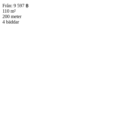
Från:
9 597
฿
110 m²
200 meter
4 bäddar