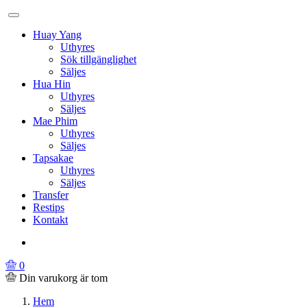
Huay Yang
Uthyres
Sök tillgänglighet
Säljes
Hua Hin
Uthyres
Säljes
Mae Phim
Uthyres
Säljes
Tapsakae
Uthyres
Säljes
Transfer
Restips
Kontakt
0
Din varukorg är tom
Hem