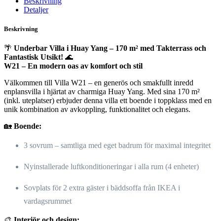
Beskrivning
Detaljer
Beskrivning
🌴
Underbar Villa i Huay Yang – 170 m² med Takterrass och
Fantastisk Utsikt!
🌊
W21 – En modern oas av komfort och stil
Välkommen till Villa W21 – en generös och smakfullt inredd
enplansvilla i hjärtat av charmiga Huay Yang. Med sina 170 m²
(inkl. uteplatser) erbjuder denna villa ett boende i toppklass med en
unik kombination av avkoppling, funktionalitet och elegans.
🏡
Boende:
3 sovrum – samtliga med eget badrum för maximal integritet
Nyinstallerade luftkonditioneringar i alla rum (4 enheter)
Sovplats för 2 extra gäster i bäddsoffa från IKEA i
vardagsrummet
🎨
Interiör och design: