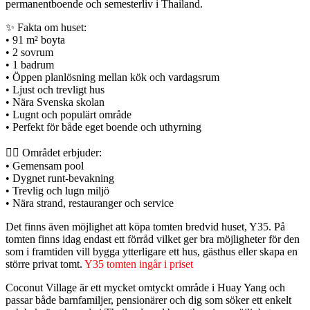
permanentboende och semesterliv i Thailand.
✨ Fakta om huset:
• 91 m² boyta
• 2 sovrum
• 1 badrum
• Öppen planlösning mellan kök och vardagsrum
• Ljust och trevligt hus
• Nära Svenska skolan
• Lugnt och populärt område
• Perfekt för både eget boende och uthyrning
🏊‍♂️ Området erbjuder:
• Gemensam pool
• Dygnet runt-bevakning
• Trevlig och lugn miljö
• Nära strand, restauranger och service
Det finns även möjlighet att köpa tomten bredvid huset, Y35. På
tomten finns idag endast ett förråd vilket ger bra möjligheter för den
som i framtiden vill bygga ytterligare ett hus, gästhus eller skapa en
större privat tomt.
Y35 tomten ingår i priset
Coconut Village är ett mycket omtyckt område i Huay Yang och
passar både barnfamiljer, pensionärer och dig som söker ett enkelt