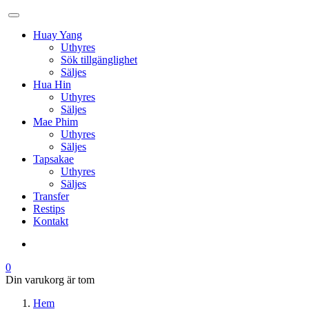
Huay Yang
Uthyres
Sök tillgänglighet
Säljes
Hua Hin
Uthyres
Säljes
Mae Phim
Uthyres
Säljes
Tapsakae
Uthyres
Säljes
Transfer
Restips
Kontakt
0
Din varukorg är tom
Hem