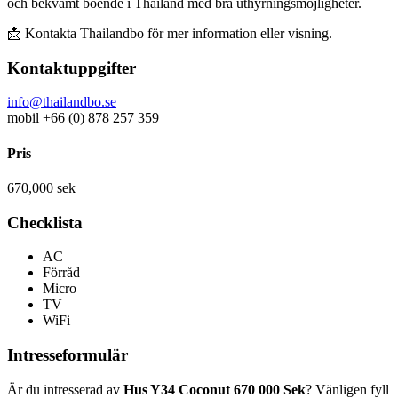
och bekvämt boende i Thailand med bra uthyrningsmöjligheter.
📩 Kontakta Thailandbo för mer information eller visning.
Kontaktuppgifter
info@thailandbo.se
mobil +66 (0) 878 257 359
Pris
670,000 sek
Checklista
AC
Förråd
Micro
TV
WiFi
Intresseformulär
Är du intresserad av
Hus Y34 Coconut 670 000 Sek
? Vänligen fyll