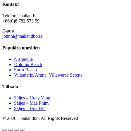
Kontakt
Telefon Thailand:
+66(0)8 782 573 59
E-post:
johnni@thailandbo.se
Populära områden
Nishaville
Dolphin Beach
Surin Beach
Villamaris, Aruna, Villawaree Serena
Till salu
Säljes – Huay Yang
Säljes – Mae Phim
Säljes – Hua Hin
© 2026 Thailandbo. All Rights Reserved