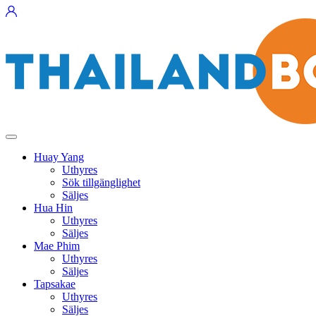
Huay Yang
Uthyres
Sök tillgänglighet
Säljes
Hua Hin
Uthyres
Säljes
Mae Phim
Uthyres
Säljes
Tapsakae
Uthyres
Säljes