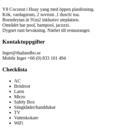
Y8 Coconut i Huay yang med öppen planlösning.
Kök, vardagsrum, 2 sovrum ,1 dusch/ toa.
Boendeytan är 91m2 inklusive uteplatsen.
Området har pool, barnpool, jacuzzi.
Dygnet runt bevakning. Närhet till restauranger.
Kontaktuppgifter
Inger@thailandbo.se
Mobile Inger +66 (0) 833 101 494
Checklista
AC
Brödrost
Larm
Micro
Safety Box
Sängkläder/handdukar
TV
Vattenkokare
WiFi