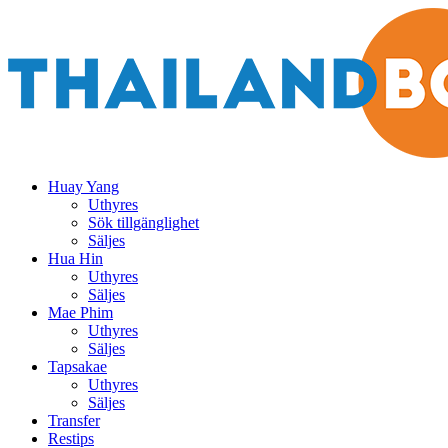
Huay Yang
Uthyres
Sök tillgänglighet
Säljes
Hua Hin
Uthyres
Säljes
Mae Phim
Uthyres
Säljes
Tapsakae
Uthyres
Säljes
Transfer
Restips