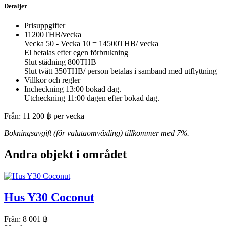
Detaljer
Prisuppgifter
11200THB/vecka
Vecka 50 - Vecka 10 = 14500THB/ vecka
El betalas efter egen förbrukning
Slut städning 800THB
Slut tvätt 350THB/ person betalas i samband med utflyttning
Villkor och regler
Incheckning 13:00 bokad dag.
Utcheckning 11:00 dagen efter bokad dag.
Från:
11 200
฿
per vecka
Bokningsavgift (för valutaomväxling) tillkommer med 7%.
Andra objekt i området
Hus Y30 Coconut
Från:
8 001
฿