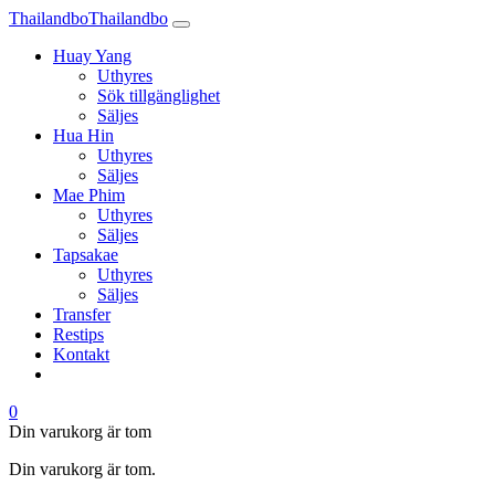
Thailandbo
Thailandbo
Huay Yang
Uthyres
Sök tillgänglighet
Säljes
Hua Hin
Uthyres
Säljes
Mae Phim
Uthyres
Säljes
Tapsakae
Uthyres
Säljes
Transfer
Restips
Kontakt
0
Din varukorg är tom
Din varukorg är tom.