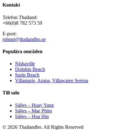
Kontakt
Telefon Thailand:
+66(0)8 782 573 59
E-post:
johnni@thailandbo.se
Populära områden
Nishaville
Dolphin Beach
Surin Beach
Villamaris, Aruna, Villawaree Serena
Till salu
Säljes – Huay Yang
Säljes – Mae Phim
Säljes – Hua Hin
© 2026 Thailandbo. All Rights Reserved