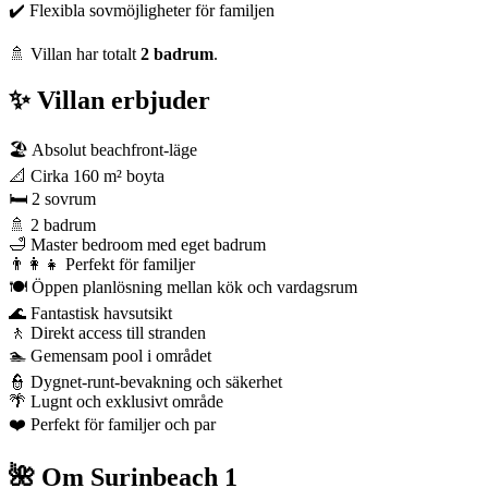
✔️ Flexibla sovmöjligheter för familjen
🚿 Villan har totalt
2 badrum
.
✨ Villan erbjuder
🏖️ Absolut beachfront-läge
📐 Cirka 160 m² boyta
🛏️ 2 sovrum
🚿 2 badrum
🛁 Master bedroom med eget badrum
👨‍👩‍👧 Perfekt för familjer
🍽️ Öppen planlösning mellan kök och vardagsrum
🌊 Fantastisk havsutsikt
🚶 Direkt access till stranden
🏊 Gemensam pool i området
👮 Dygnet-runt-bevakning och säkerhet
🌴 Lugnt och exklusivt område
❤️ Perfekt för familjer och par
🌺 Om Surinbeach 1