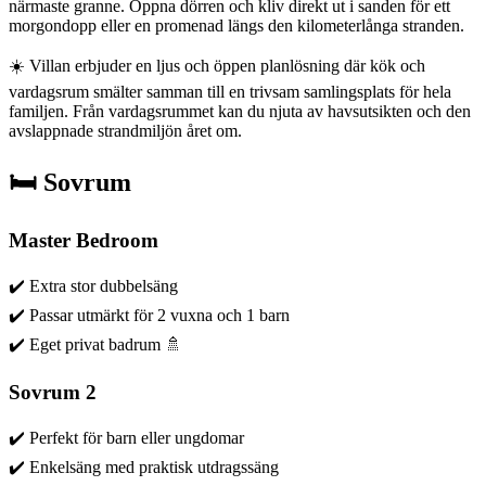
närmaste granne. Öppna dörren och kliv direkt ut i sanden för ett
morgondopp eller en promenad längs den kilometerlånga stranden.
☀️ Villan erbjuder en ljus och öppen planlösning där kök och
vardagsrum smälter samman till en trivsam samlingsplats för hela
familjen. Från vardagsrummet kan du njuta av havsutsikten och den
avslappnade strandmiljön året om.
🛏️ Sovrum
Master Bedroom
✔️ Extra stor dubbelsäng
✔️ Passar utmärkt för 2 vuxna och 1 barn
✔️ Eget privat badrum 🚿
Sovrum 2
✔️ Perfekt för barn eller ungdomar
✔️ Enkelsäng med praktisk utdragssäng