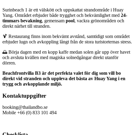
Surinbeach 1 är ett välskött och uppskattat strandområde i Huay
Yang. Området erbjuder både trygghet och bekvämlighet med
24-
timmars bevakning
, gemensam
pool
, vackra grönområden och
direkt närhet till stranden.
🍹 Restaurang finns inom bekvämt avstånd, samtidigt som området
erbjuder lugn och avkoppling långt från de stora turistorternas stress.
🌅 Börja dagen med en kopp kaffe medan solen går upp över havet
och avsluta kvällen med magiska solnedgångar direkt utanför
dörren.
Beachfrontvilla B3 är det perfekta valet för dig som vill bo
direkt vid stranden och uppleva det bästa av Huay Yang i en
trygg och avkopplande miljö.
Kontaktuppgifter
booking@thailandbo.se
Mobile +66 (0) 833 101 494
Checklista