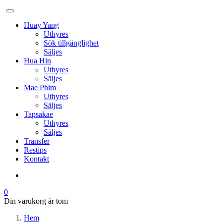
Huay Yang
Uthyres
Sök tillgänglighet
Säljes
Hua Hin
Uthyres
Säljes
Mae Phim
Uthyres
Säljes
Tapsakae
Uthyres
Säljes
Transfer
Restips
Kontakt
0
Din varukorg är tom
Hem