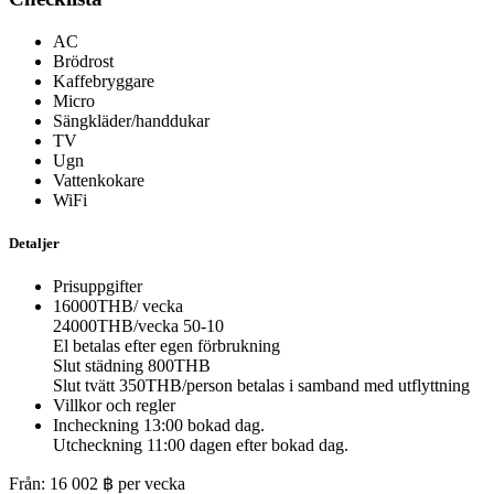
AC
Brödrost
Kaffebryggare
Micro
Sängkläder/handdukar
TV
Ugn
Vattenkokare
WiFi
Detaljer
Prisuppgifter
16000THB/ vecka
24000THB/vecka 50-10
El betalas efter egen förbrukning
Slut städning 800THB
Slut tvätt 350THB/person betalas i samband med utflyttning
Villkor och regler
Incheckning 13:00 bokad dag.
Utcheckning 11:00 dagen efter bokad dag.
Från:
16 002
฿
per vecka