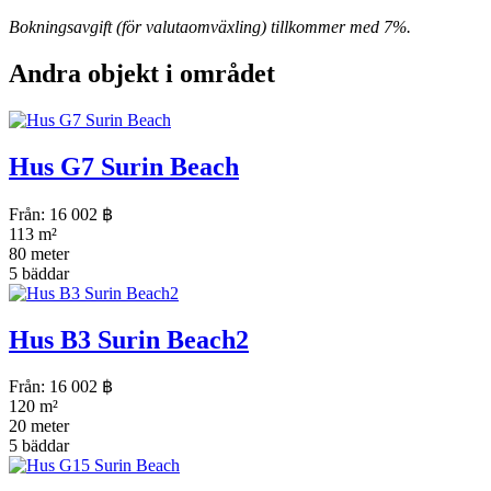
Bokningsavgift (för valutaomväxling) tillkommer med 7%.
Andra objekt i området
Hus G7 Surin Beach
Från:
16 002
฿
113 m²
80 meter
5 bäddar
Hus B3 Surin Beach2
Från:
16 002
฿
120 m²
20 meter
5 bäddar